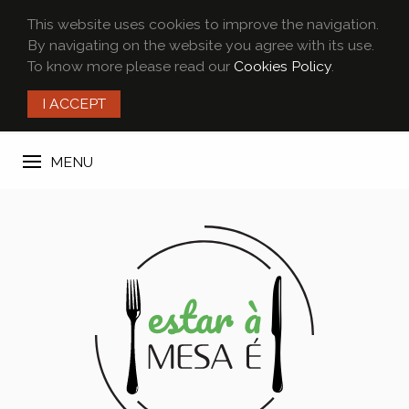
This website uses cookies to improve the navigation.
By navigating on the website you agree with its use.
To know more please read our
Cookies Policy
.
I ACCEPT
MENU